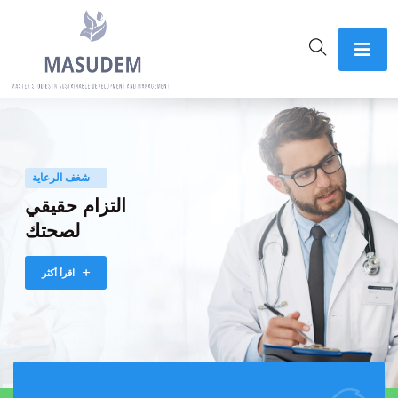
شغف الرعاية
التزام حقيقي
لصحتك
اقرأ أكثر