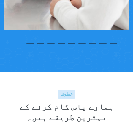
خطوتنا
ہمارے پاس کام کرنے کے
بہترین طریقے ہیں۔