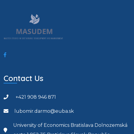
Contact Us
+421 908 946 871
lubomir.darmo@euba.sk
University of Economics Bratislava Dolnozemská